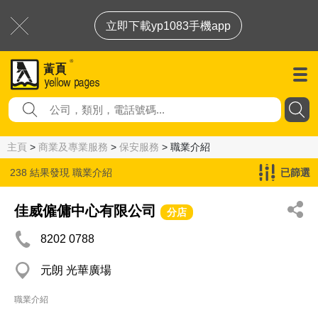
立即下載yp1083手機app
主頁
>
商業及專業服務
>
保安服務
> 職業介紹
238 結果發現
職業介紹
已篩選
佳威僱傭中心有限公司
分店
8202 0788
元朗 光華廣場
職業介紹