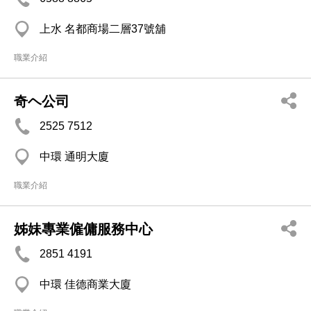
上水 名都商場二層37號舖
職業介紹
奇ヘ公司
2525 7512
中環 通明大廈
職業介紹
姊妹專業僱傭服務中心
2851 4191
中環 佳德商業大廈