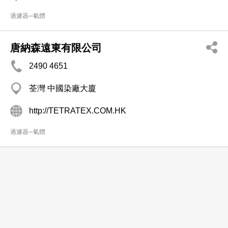
過濾器─氣體
唐納森遠東有限公司
2490 4651
荃灣 中國染廠大廈
http://TETRATEX.COM.HK
過濾器─氣體