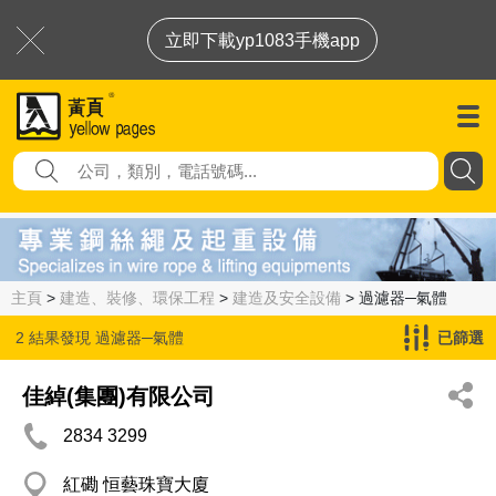
立即下載yp1083手機app
主頁
>
建造、裝修、環保工程
>
建造及安全設備
> 過濾器─氣體
2 結果發現
過濾器─氣體
已篩選
佳綽(集團)有限公司
2834 3299
紅磡 恒藝珠寶大廈