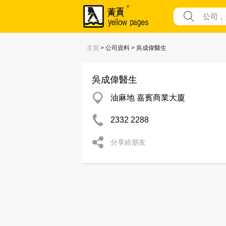
主頁
> 公司資料 > 吳成偉醫生
吳成偉醫生
油麻地 嘉賓商業大廈
2332 2288
分享給朋友