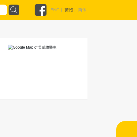
ENG
|
繁體
|
简体