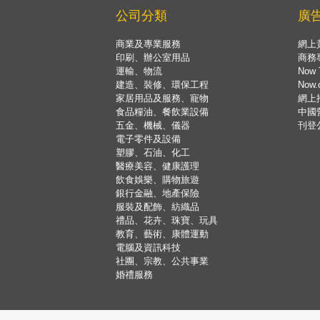
公司分類
廣
商業及專業服務
網上
印刷、辦公室用品
商務
運輸、物流
Now 
建造、裝修、環保工程
Now
家居用品及服務、寵物
網上
食品糧油、餐飲業設備
中國
五金、機械、儀器
刊登
電子零件及設備
塑膠、石油、化工
醫療美容、健康護理
飲食娛樂、購物旅遊
銀行金融、地產保險
服裝及配飾、紡織品
禮品、花卉、珠寶、玩具
教育、藝術、康體運動
電腦及資訊科技
社團、宗教、公共事業
婚禮服務