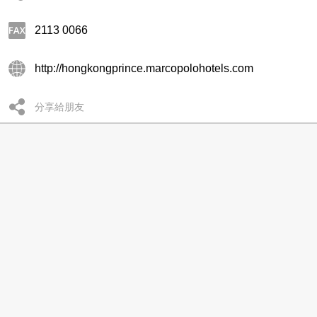
2113 0066
http://hongkongprince.marcopolohotels.com
分享給朋友