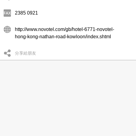
2385 0921
http://www.novotel.com/gb/hotel-6771-novotel-
hong-kong-nathan-road-kowloon/index.shtml
分享給朋友