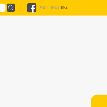
ENG
|
繁體
|
简体