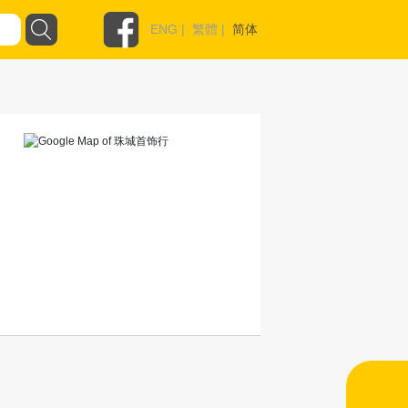
ENG
|
繁體
|
简体