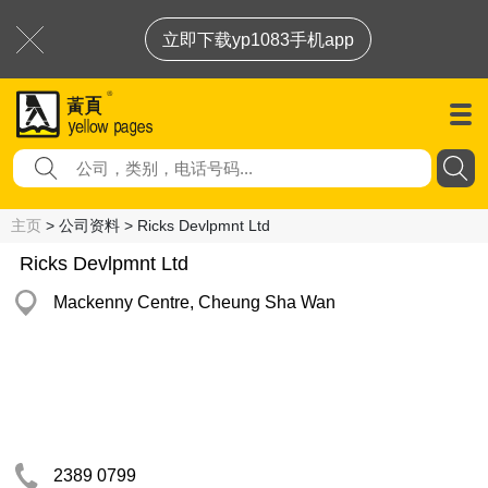
立即下载yp1083手机app
主页
> 公司资料 > Ricks Devlpmnt Ltd
Ricks Devlpmnt Ltd
Mackenny Centre, Cheung Sha Wan
2389 0799