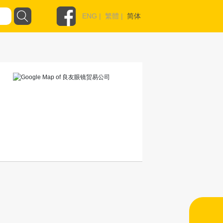
ENG
|
繁體
|
简体