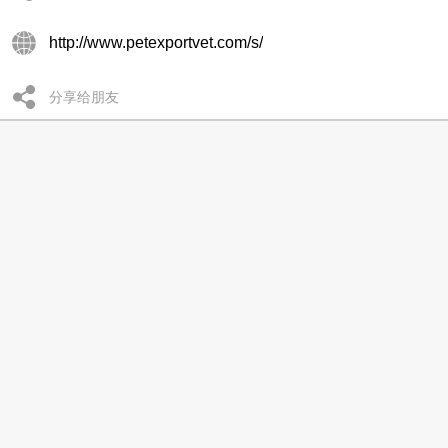
http://www.petexportvet.com/s/
分享给朋友