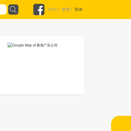
ENG
|
繁體
|
简体