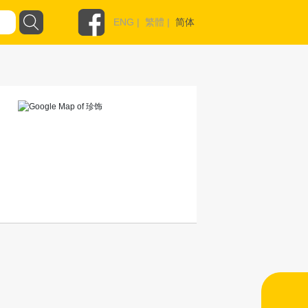
ENG
|
繁體
|
简体