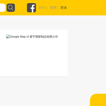
ENG
|
繁體
|
简体