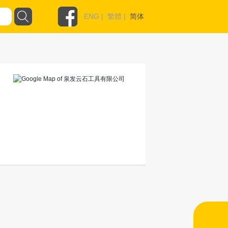
ENG
|
繁體
|
简体