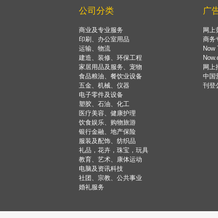
公司分类
广
商业及专业服务
网上
印刷、办公室用品
商务
运输、物流
Now 
建造、装修、环保工程
Now
家居用品及服务、宠物
网上
食品粮油、餐饮业设备
中国
五金、机械、仪器
刊登
电子零件及设备
塑胶、石油、化工
医疗美容、健康护理
饮食娱乐、购物旅游
银行金融、地产保险
服装及配饰、纺织品
礼品，花卉，珠宝，玩具
教育、艺术、康体运动
电脑及资讯科技
社团、宗教、公共事业
婚礼服务