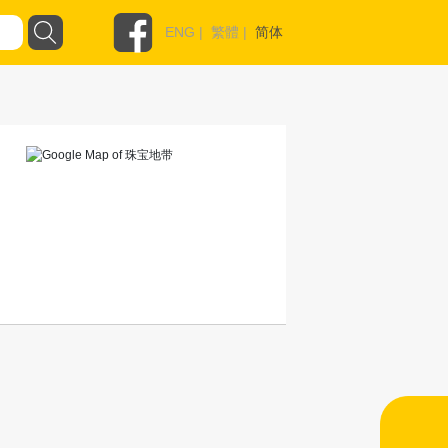
ENG
|
繁體
|
简体