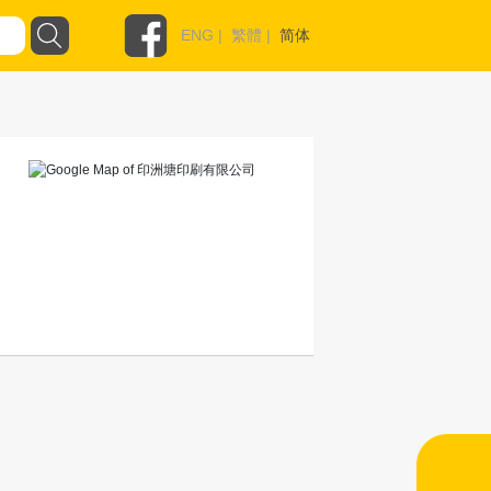
ENG
|
繁體
|
简体