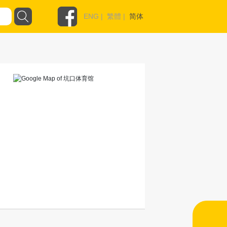
ENG
|
繁體
|
简体