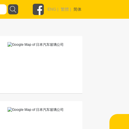
ENG
|
繁體
|
简体