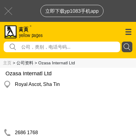
立即下载yp1083手机app
主页
> 公司资料 > Ozasa Internatl Ltd
Ozasa Internatl Ltd
Royal Ascot, Sha Tin
2686 1768