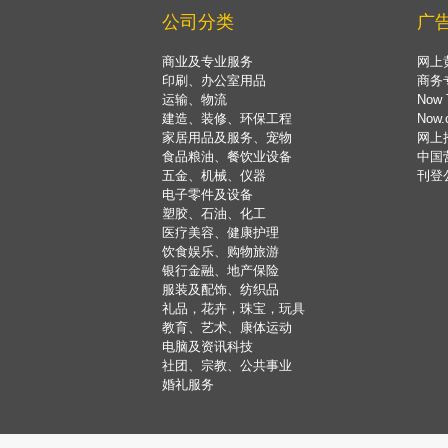
公司分类
广
商业及专业服务
网上
印刷、办公室用品
商务
运输、物流
Now 
建造、装修、环保工程
Now
家居用品及服务、宠物
网上
食品粮油、餐饮业设备
中国
五金、机械、仪器
刊登
电子零件及设备
塑胶、石油、化工
医疗美容、健康护理
饮食娱乐、购物旅游
银行金融、地产保险
服装及配饰、纺织品
礼品，花卉，珠宝，玩具
教育、艺术、康体运动
电脑及资讯科技
社团、宗教、公共事业
婚礼服务