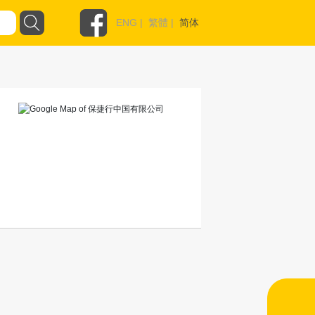
ENG
|
繁體
|
简体