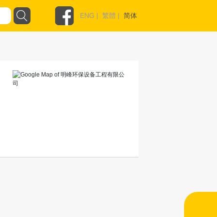
ENG
|
繁體
|
简体