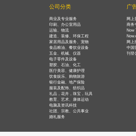
公司分类
广
商业及专业服务
网上
印刷、办公室用品
商务
运输、物流
Now 
建造、装修、环保工程
Now
家居用品及服务、宠物
网上
食品粮油、餐饮业设备
中国
五金、机械、仪器
刊登
电子零件及设备
塑胶、石油、化工
医疗美容、健康护理
饮食娱乐、购物旅游
银行金融、地产保险
服装及配饰、纺织品
礼品，花卉，珠宝，玩具
教育、艺术、康体运动
电脑及资讯科技
社团、宗教、公共事业
婚礼服务