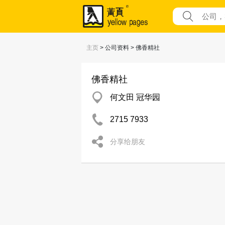
主页
> 公司资料 > 佛香精社
佛香精社
何文田 冠华园
2715 7933
分享给朋友