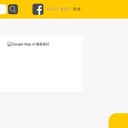
ENG
|
繁體
|
简体