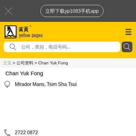
立即下载yp1083手机app
主页
> 公司资料 > Chan Yuk Fong
Chan Yuk Fong
Mirador Mans, Tsim Sha Tsui
2722 0872