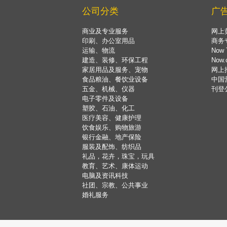
公司分类
广
商业及专业服务
网上
印刷、办公室用品
商务
运输、物流
Now 
建造、装修、环保工程
Now
家居用品及服务、宠物
网上
食品粮油、餐饮业设备
中国
五金、机械、仪器
刊登
电子零件及设备
塑胶、石油、化工
医疗美容、健康护理
饮食娱乐、购物旅游
银行金融、地产保险
服装及配饰、纺织品
礼品，花卉，珠宝，玩具
教育、艺术、康体运动
电脑及资讯科技
社团、宗教、公共事业
婚礼服务