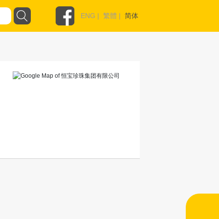
ENG
|
繁體
|
简体