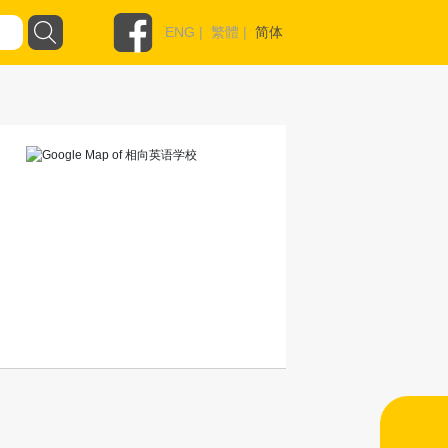
ENG
|
繁體
|
简体