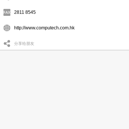
2811 8545
http://www.computech.com.hk
分享给朋友