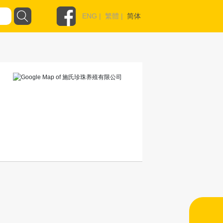
ENG
|
繁體
|
简体