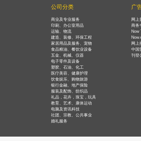
公司分类
广
商业及专业服务
网上
印刷、办公室用品
商务
运输、物流
Now 
建造、装修、环保工程
Now
家居用品及服务、宠物
网上
食品粮油、餐饮业设备
中国
五金、机械、仪器
刊登
电子零件及设备
塑胶、石油、化工
医疗美容、健康护理
饮食娱乐、购物旅游
银行金融、地产保险
服装及配饰、纺织品
礼品，花卉，珠宝，玩具
教育、艺术、康体运动
电脑及资讯科技
社团、宗教、公共事业
婚礼服务