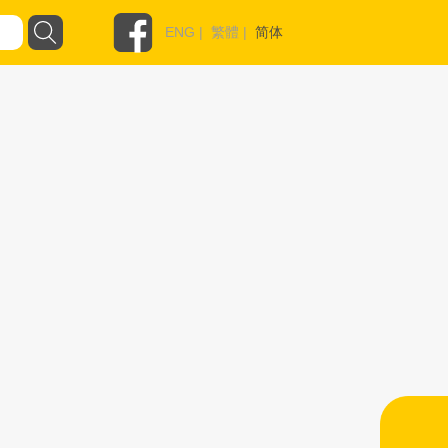
ENG
|
繁體
|
简体