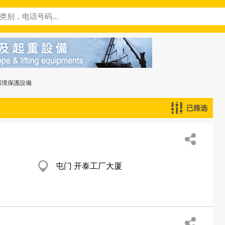
環境保護設備
已筛选
屯门 开泰工厂大厦