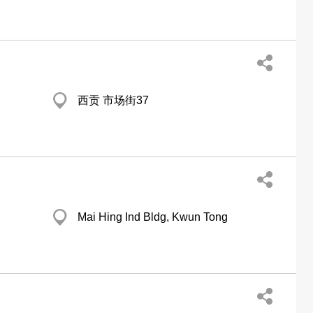
西贡 市场街37
Mai Hing Ind Bldg, Kwun Tong