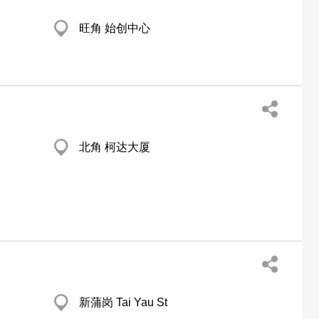
旺角 始创中心
北角 柯达大厦
新蒲岗 Tai Yau St