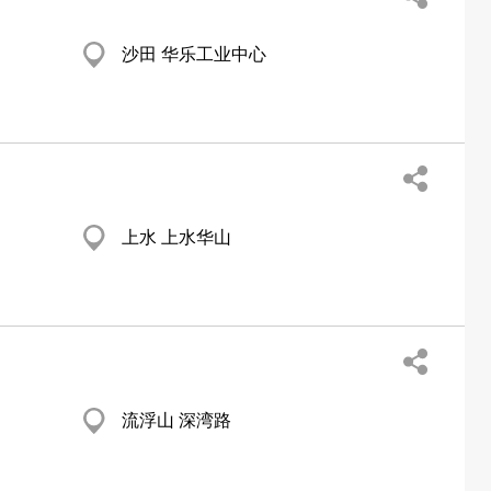
沙田 华乐工业中心
上水 上水华山
流浮山 深湾路