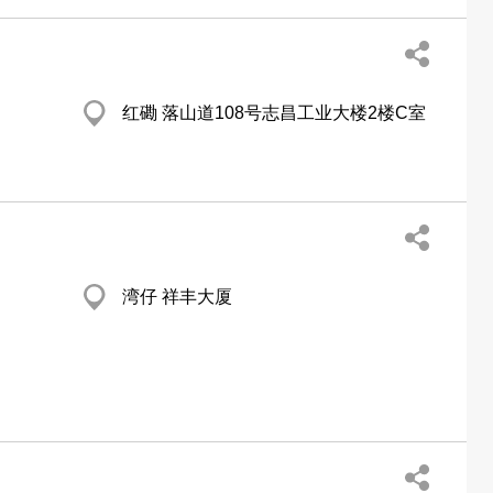
红磡 落山道108号志昌工业大楼2楼C室
湾仔 祥丰大厦