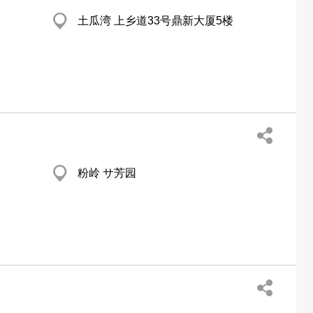
土瓜湾 上乡道33号鼎新大厦5楼
粉岭 サ芳园