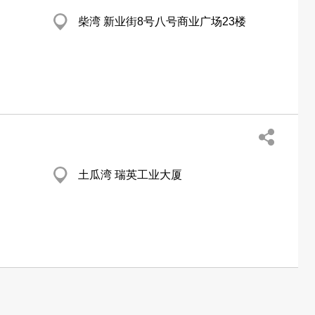
柴湾 新业街8号八号商业广场23楼
土瓜湾 瑞英工业大厦