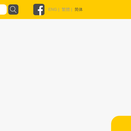
ENG
|
繁體
|
简体