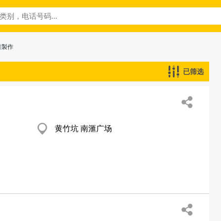
畫製作
已筛选
黄竹坑 南滙广场