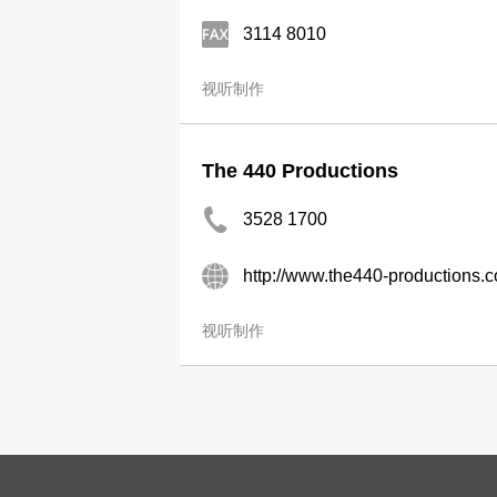
3114 8010
视听制作
The 440 Productions
3528 1700
http://www.the440-productions.
视听制作