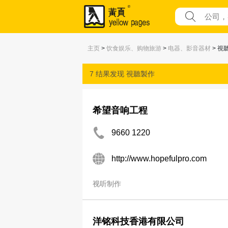
主页
>
饮食娱乐、购物旅游
>
电器、影音器材
> 視
7 结果发现
視聽製作
希望音响工程
9660 1220
http://www.hopefulpro.com
视听制作
洋铭科技香港有限公司