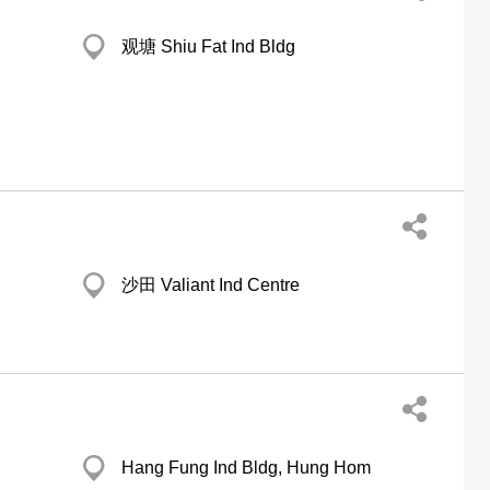
观塘 Shiu Fat Ind Bldg
沙田 Valiant Ind Centre
Hang Fung Ind Bldg, Hung Hom