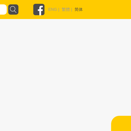
ENG
|
繁體
|
简体