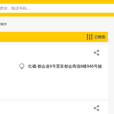
聽製作
已筛选
红磡 都会道6号置富都会商场9楼946号舖