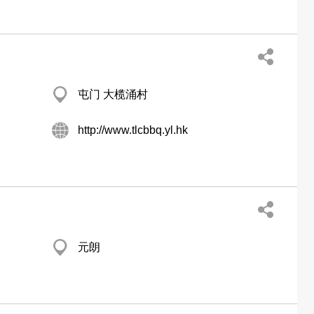
屯门 大榄涌村
http://www.tlcbbq.yl.hk
元朗