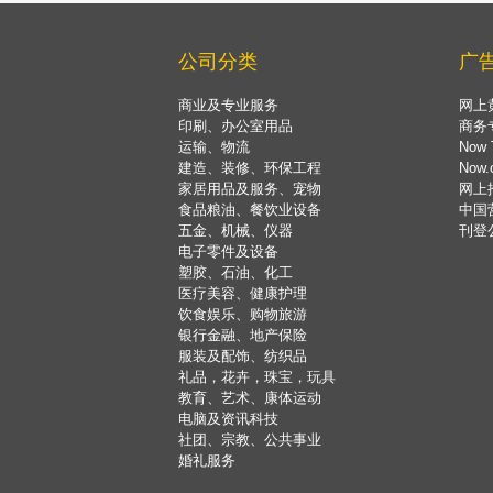
公司分类
广
商业及专业服务
网上
印刷、办公室用品
商务
运输、物流
Now 
建造、装修、环保工程
Now
家居用品及服务、宠物
网上
食品粮油、餐饮业设备
中国
五金、机械、仪器
刊登
电子零件及设备
塑胶、石油、化工
医疗美容、健康护理
饮食娱乐、购物旅游
银行金融、地产保险
服装及配饰、纺织品
礼品，花卉，珠宝，玩具
教育、艺术、康体运动
电脑及资讯科技
社团、宗教、公共事业
婚礼服务