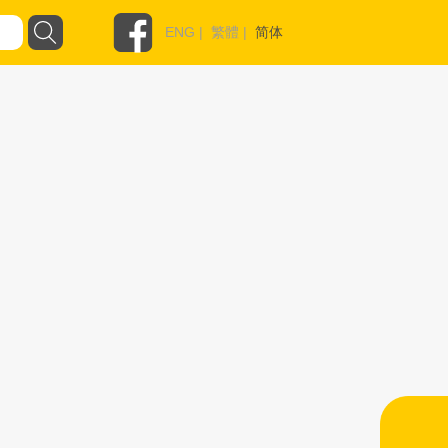
ENG
|
繁體
|
简体