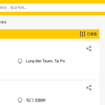
烤場地
已筛选
Lung Mei Tsuen, Tai Po
屯门 北朗村