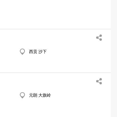
西贡 沙下
元朗 大旗岭