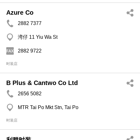
Azure Co
2882 7377
湾仔 11 Yiu Wa St
2882 9722
时装店
B Plus & Cantwo Co Ltd
2656 5082
MTR Tai Po Mkt Stn, Tai Po
时装店