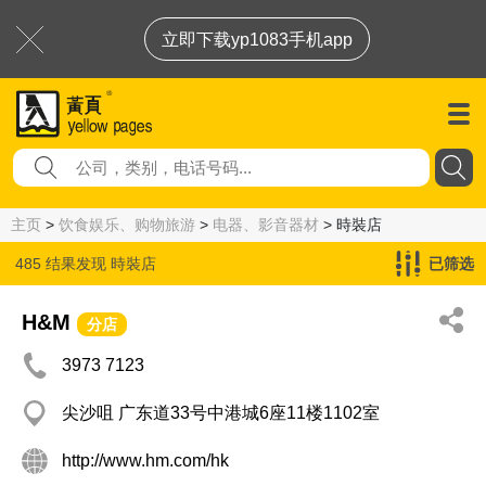
立即下载yp1083手机app
主页
>
饮食娱乐、购物旅游
>
电器、影音器材
> 時裝店
485 结果发现
時裝店
已筛选
H&M
分店
3973 7123
尖沙咀 广东道33号中港城6座11楼1102室
http://www.hm.com/hk