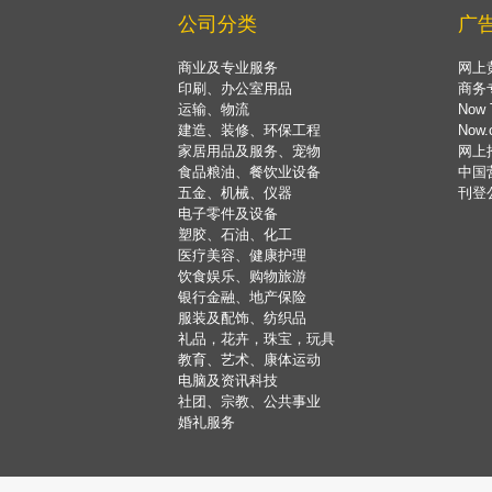
公司分类
广
商业及专业服务
网上
印刷、办公室用品
商务
运输、物流
Now 
建造、装修、环保工程
Now
家居用品及服务、宠物
网上
食品粮油、餐饮业设备
中国
五金、机械、仪器
刊登
电子零件及设备
塑胶、石油、化工
医疗美容、健康护理
饮食娱乐、购物旅游
银行金融、地产保险
服装及配饰、纺织品
礼品，花卉，珠宝，玩具
教育、艺术、康体运动
电脑及资讯科技
社团、宗教、公共事业
婚礼服务