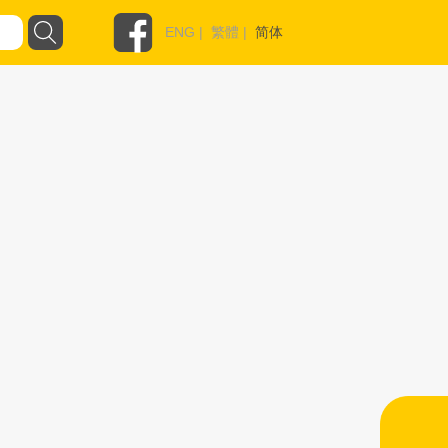
ENG
|
繁體
|
简体