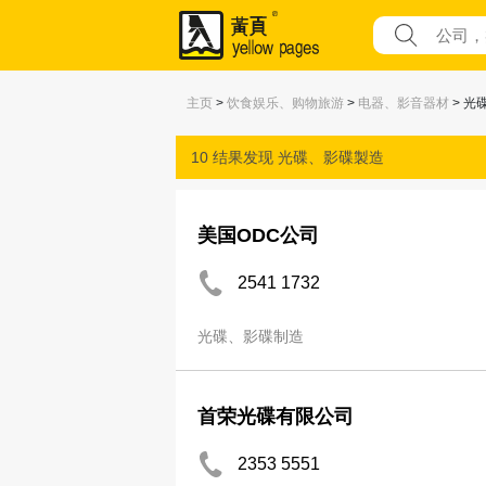
主页
>
饮食娱乐、购物旅游
>
电器、影音器材
> 光
10 结果发现
光碟、影碟製造
美国ODC公司
2541 1732
光碟、影碟制造
首荣光碟有限公司
2353 5551