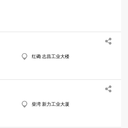
红磡 志昌工业大楼
柴湾 新力工业大厦