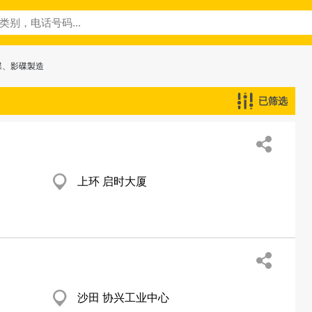
碟、影碟製造
已筛选
上环 启时大厦
沙田 协兴工业中心