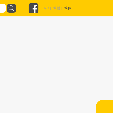
ENG
|
繁體
|
简体