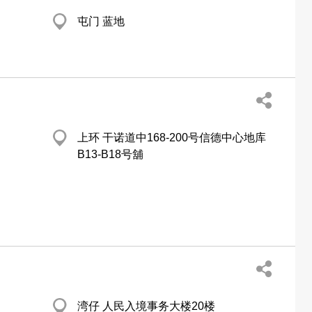
屯门 蓝地
上环 干诺道中168-200号信德中心地库
B13-B18号舖
湾仔 人民入境事务大楼20楼