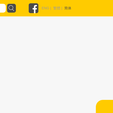
ENG
|
繁體
|
简体