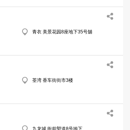
青衣 美景花园8座地下35号舖
荃湾 香车街街市3楼
九龙城 衙前塱道8号地下