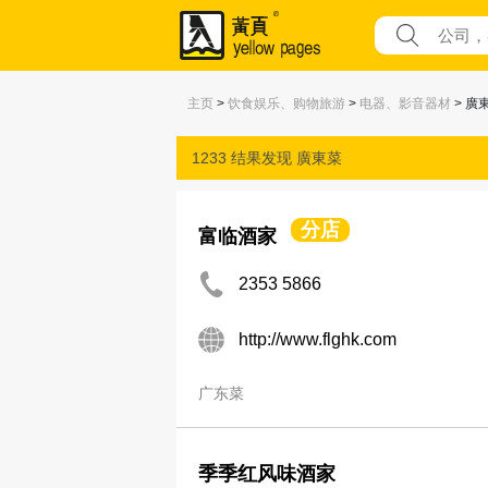
主页
>
饮食娱乐、购物旅游
>
电器、影音器材
> 廣
1233 结果发现
廣東菜
分店
富临酒家
2353 5866
http://www.flghk.com
广东菜
季季红风味酒家