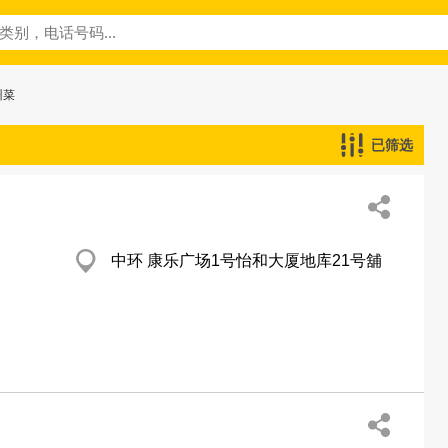
州菜
已筛选
中环 康乐广场1号怡和大厦地库21号舖