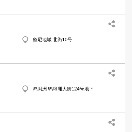
坚尼地城 北街10号
鸭脷洲 鸭脷洲大街124号地下