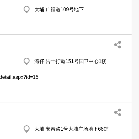
大埔 广福道109号地下
湾仔 告士打道151号国卫中心1楼
detail.aspx?id=15
大埔 安泰路1号大埔广场地下68舖