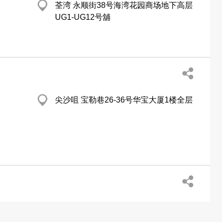
荃湾 永顺街38号海湾花园商场地下高层
UG1-UG12号舖
尖沙咀 宝勒巷26-36号华宝大厦1楼全层
西营盘 皇后大道西406-408号地下