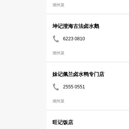
潮州菜
坤记澄海古法卤水鹅
6223 0810
潮州菜
妹记佩兰卤水鸭专门店
2555 0551
潮州菜
旺记饭店