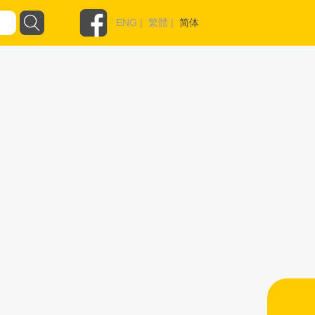
ENG
|
繁體
|
简体