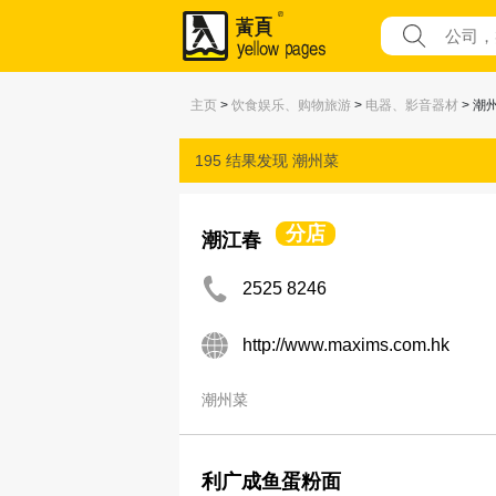
主页
>
饮食娱乐、购物旅游
>
电器、影音器材
> 潮
195 结果发现
潮州菜
分店
潮江春
2525 8246
http://www.maxims.com.hk
潮州菜
利广成鱼蛋粉面