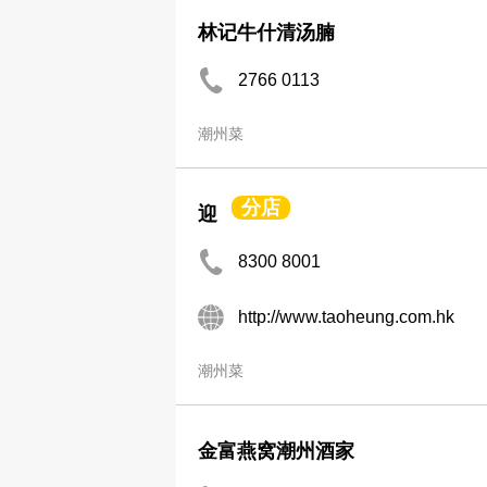
林记牛什清汤腩
2766 0113
潮州菜
分店
迎
8300 8001
http://www.taoheung.com.hk
潮州菜
金富燕窝潮州酒家