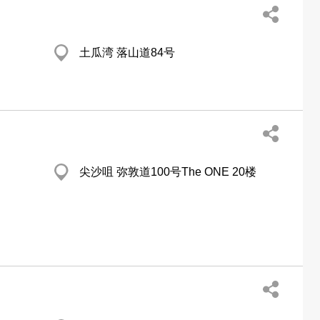
土瓜湾 落山道84号
尖沙咀 弥敦道100号The ONE 20楼