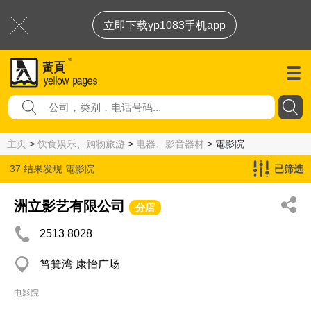
立即下载yp1083手机app
主页
>
饮食娱乐、购物旅游
>
电器、影音器材
> 電影院
37 结果发现
電影院
已筛选
洲立影艺有限公司
分店
2513 8028
筲箕湾 康怡广场
电影院