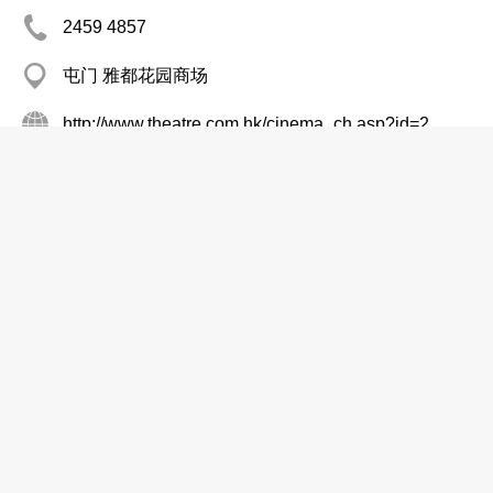
2459 4857
屯门 雅都花园商场
http://www.theatre.com.hk/cinema_ch.asp?id=2
电影院
宝石戏院
2365 7116
红磡 宝其利街2J
电影院
MCL康怡
2513 8028