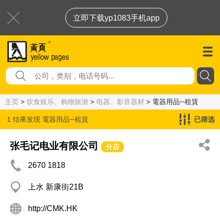
立即下载yp1083手机app
主页
>
饮食娱乐、购物旅游
>
电器、影音器材
> 電器用品─租賃
1 结果发现
電器用品─租賃
已筛选
张毛记电业有限公司
分店
2670 1818
上水 新康街21B
http://CMK.HK