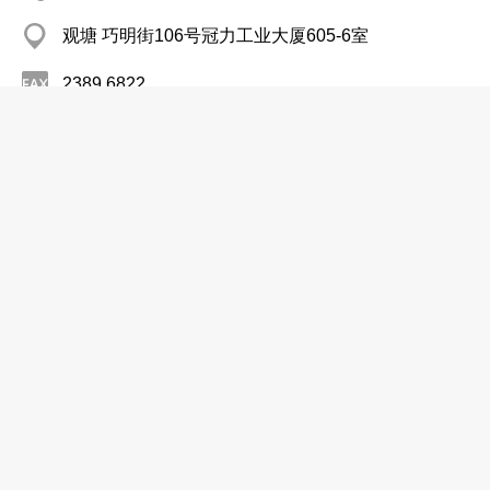
观塘 巧明街106号冠力工业大厦605-6室
2389 6822
http://www.ecomotorhk.com
电器用品─维修及服务
电器用品─批发及制造
电器用品─零售
怡达行有限公司
2527 8982
沙田 小沥源安丽街18号达利广场12楼9-10室
2529 4622
http://www.inducon-hk.com
电器用品─维修及服务
电器用品─批发及制造
电器用品─零售