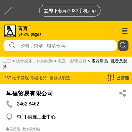
立即下载yp1083手机app
主页
>
饮食娱乐、购物旅游
>
电器、影音器材
> 電器用品─批發及製
造
237 结果发现
電器用品─批發及製造
已筛选
耳福贸易有限公司
2462 8462
屯门 德雅工业中心
电器用品─批发及制造