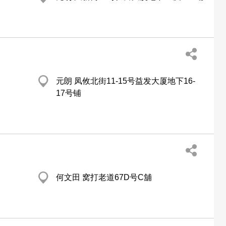
元朗 凤攸北街11-15号益发大厦地下16-
17号铺
何文田 窝打老道67D号C舖