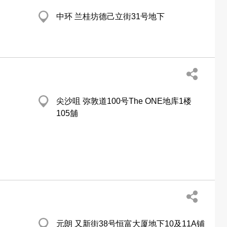
中环 兰桂坊德己立街31号地下
尖沙咀 弥敦道100号The ONE地库1楼
105舖
元朗 又新街38号恒富大厦地下10及11A铺