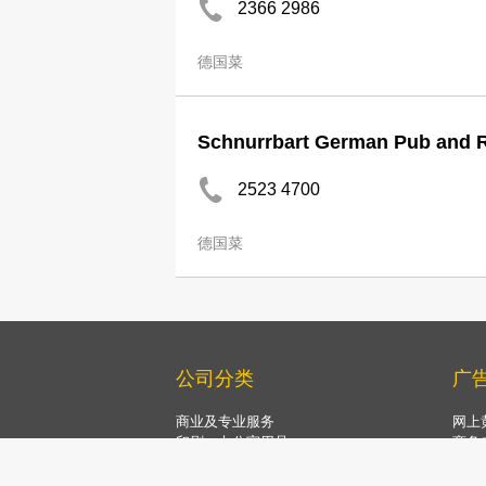
2366 2986
德国菜
Schnurrbart German Pub and R
2523 4700
德国菜
公司分类
广
商业及专业服务
网上
印刷、办公室用品
商务
运输、物流
Now 
建造、装修、环保工程
Now