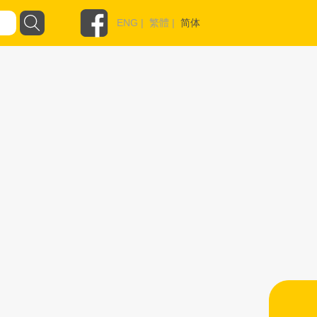
ENG
|
繁體
|
简体