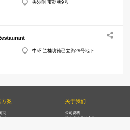
尖沙咀 宝勒巷9号
estaurant
中环 兰桂坊德己立街29号地下
告方案
关于我们
黄页
公司资料
专刊
港人港情品牌大奖
TV
星级优秀品牌大奖
.com及手机应用程序
客户服务