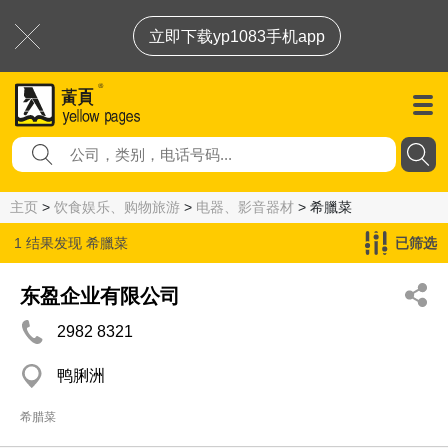
立即下载yp1083手机app
主页
>
饮食娱乐、购物旅游
>
电器、影音器材
> 希臘菜
1 结果发现
希臘菜
已筛选
东盈企业有限公司
2982 8321
鸭脷洲
希腊菜