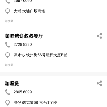
2667 0090
大埔 大埔广场商场
印度菜
咖喱烤饼叔叔餐厅
2728 8330
深水埗 钦州街56号明辉大厦B铺
印度菜
咖喱煲
2865 6099
湾仔 骆克道68-70号1字楼