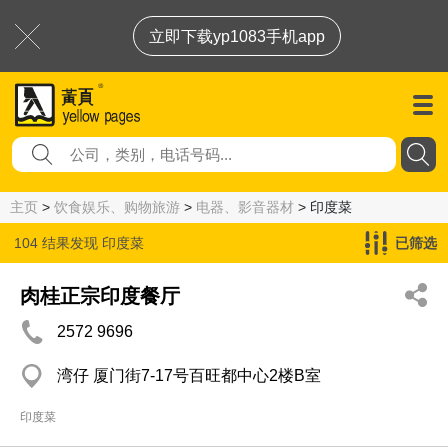
立即下载yp1083手机app
主页
>
饮食娱乐、购物旅游
>
电器、影音器材
> 印度菜
104 结果发现
印度菜
已筛选
肉桂正宗印度餐厅
2572 9696
湾仔 厦门街7-17号百旺都中心2楼B室
印度菜