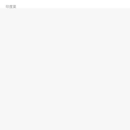
印度菜
孟买炭烧
2424 1480
葵涌 屏丽径名贤大厦6号A地下
印度菜
旺角咖喱大皇
2332 2780
旺角 豉油街88号地下
印度菜