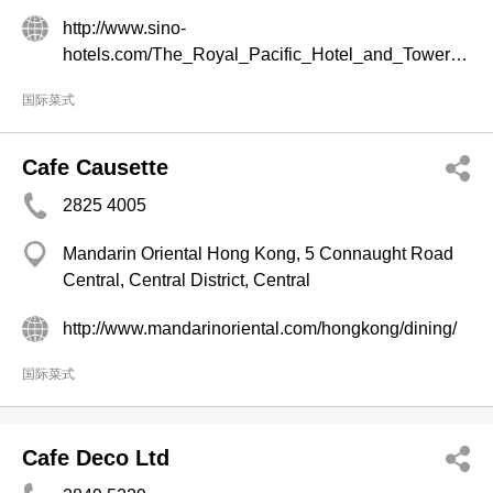
http://www.sino-
hotels.com/The_Royal_Pacific_Hotel_and_Towers/en/Dining_and_Entertainment.aspx
国际菜式
Cafe Causette
2825 4005
Mandarin Oriental Hong Kong, 5 Connaught Road
Central, Central District, Central
http://www.mandarinoriental.com/hongkong/dining/
国际菜式
Cafe Deco Ltd