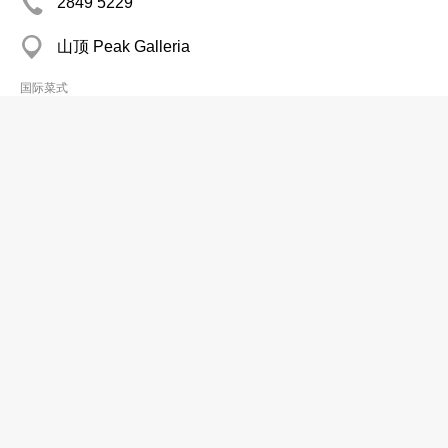
2849 5229
山顶 Peak Galleria
国际菜式
Café Ferie
2539 7169
筲箕湾 太古城道18号太古城中心2楼APiTA
国际菜式
Cafe Flipp Ltd
2868 1642
California Entertainment Bldg, Central District,
Central