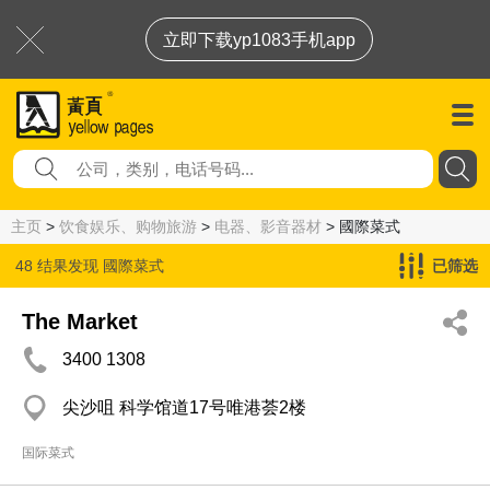
立即下载yp1083手机app
主页
>
饮食娱乐、购物旅游
>
电器、影音器材
> 國際菜式
48 结果发现
國際菜式
已筛选
The Market
3400 1308
尖沙咀 科学馆道17号唯港荟2楼
国际菜式