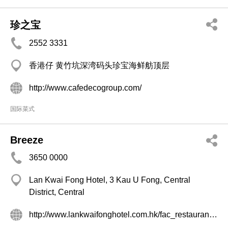
珍之宝
2552 3331
香港仔 黄竹坑深湾码头珍宝海鲜舫顶层
http://www.cafedecogroup.com/
国际菜式
Breeze
3650 0000
Lan Kwai Fong Hotel, 3 Kau U Fong, Central
District, Central
http://www.lankwaifonghotel.com.hk/fac_restaurants.asp