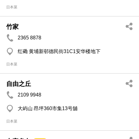
日本菜
竹家
2365 8878
红磡 黄埔新邨德民街31C1安华楼地下
日本菜
自由之丘
2109 9948
大屿山 昂坪360市集13号舖
日本菜