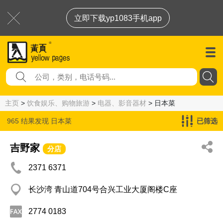
立即下载yp1083手机app
主页
>
饮食娱乐、购物旅游
>
电器、影音器材
> 日本菜
965 结果发现
日本菜
已筛选
吉野家
分店
2371 6371
长沙湾 青山道704号合兴工业大厦阁楼C座
2774 0183