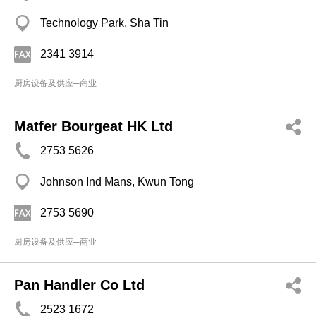
Technology Park, Sha Tin
2341 3914
厨房设备及供应─商业
Matfer Bourgeat HK Ltd
2753 5626
Johnson Ind Mans, Kwun Tong
2753 5690
厨房设备及供应─商业
Pan Handler Co Ltd
2523 1672