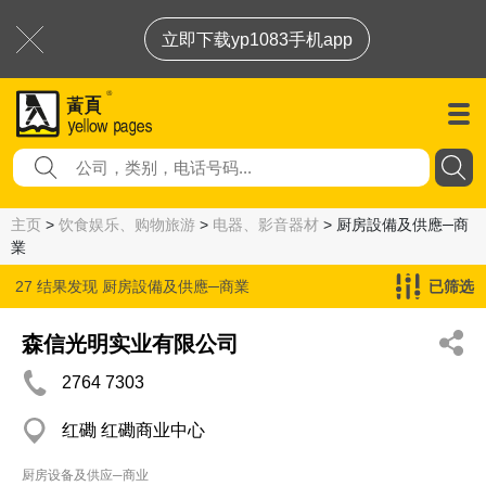
立即下载yp1083手机app
主页
>
饮食娱乐、购物旅游
>
电器、影音器材
> 厨房設備及供應─商
業
27 结果发现
厨房設備及供應─商業
已筛选
森信光明实业有限公司
2764 7303
红磡 红磡商业中心
厨房设备及供应─商业