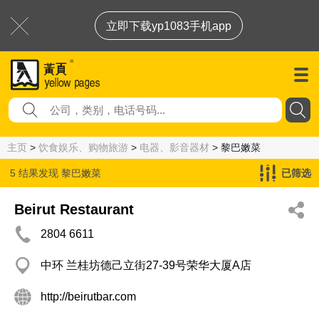
立即下载yp1083手机app
主页
>
饮食娱乐、购物旅游
>
电器、影音器材
> 黎巴嫩菜
5 结果发现
黎巴嫩菜
已筛选
Beirut Restaurant
2804 6611
中环 兰桂坊德己立街27-39号荣华大厦A店
http://beirutbar.com