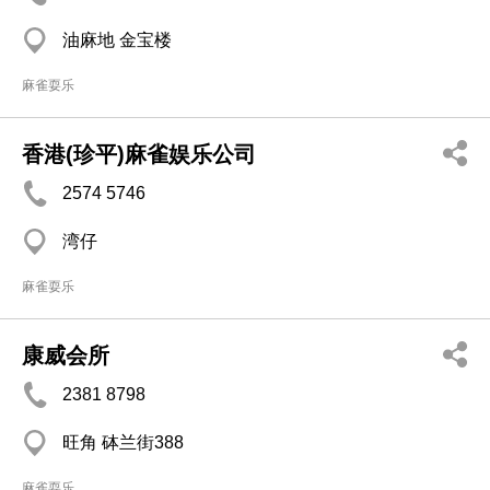
油麻地 金宝楼
麻雀耍乐
香港(珍平)麻雀娱乐公司
2574 5746
湾仔
麻雀耍乐
康威会所
2381 8798
旺角 砵兰街388
麻雀耍乐