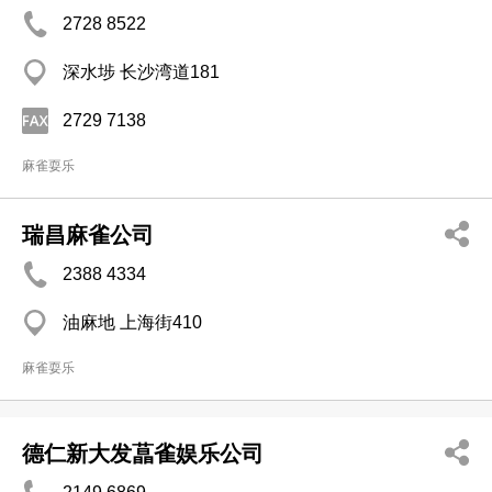
2728 8522
深水埗 长沙湾道181
2729 7138
麻雀耍乐
瑞昌麻雀公司
2388 4334
油麻地 上海街410
麻雀耍乐
德仁新大发蕌雀娱乐公司