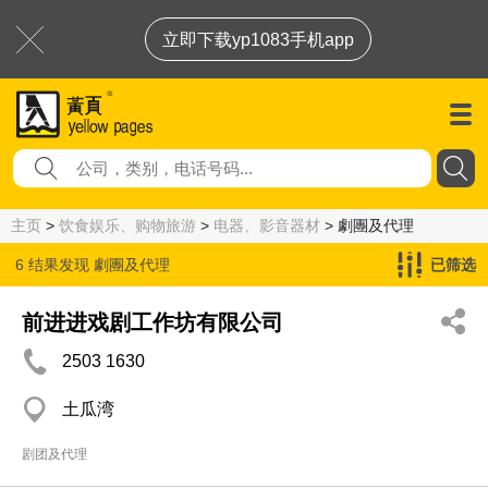
立即下载yp1083手机app
主页
>
饮食娱乐、购物旅游
>
电器、影音器材
> 劇團及代理
6 结果发现
劇團及代理
已筛选
前进进戏剧工作坊有限公司
2503 1630
土瓜湾
剧团及代理