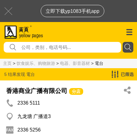
立即下载yp1083手机app
主页
>
饮食娱乐、购物旅游
>
电器、影音器材
> 電台
5 结果发现
電台
已筛选
香港商业广播有限公司
分店
2336 5111
九龙塘 广播道3
2336 5256