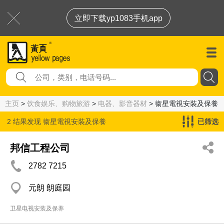
立即下载yp1083手机app
主页
>
饮食娱乐、购物旅游
>
电器、影音器材
> 衞星電視安裝及保養
2 结果发现
衞星電視安裝及保養
已筛选
邦信工程公司
2782 7215
元朗 朗庭园
卫星电视安装及保养